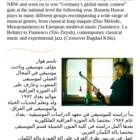
NRW and went on to win “Germany’s global music contest”
gain at the national level the following year. Bassem Hawar
plays in many different groups encompassing a wide range of
musical genres, from classical Iraqi maqam (Duo Melodic,
Mesopotamiens) to European medieval music (Sanstierce, La
Beltatz) to Flamenco (Trio Ziryab), contemporary classical
music and experimental jazz (Crossover Bagdad Köln).
باسم هوار
مؤلف موسيقي وباحث
موسيقي في المجال
العملي لموسيقى
الشعوب وعازف على
آلة الجوزة العراقية
مواليد بغداد ١٩٧٢
ولد وتعلم أبجديات الحياة
والموسيقى في العراق٠
بدأ دراسته للموسيقى في معهد الدراسات الموسيقية - بغداد
عام ١٩٨٧. مختصا بالة الجوزة العراقية الفلكلورية٠
بعدها أكمل دراسته في كلية الفنون الجميلة قسم الموسيقى
مختصا بالة الكمان الغربي٠
عمل في تدريس طرق العزف على الة الجوزة والة الكمان