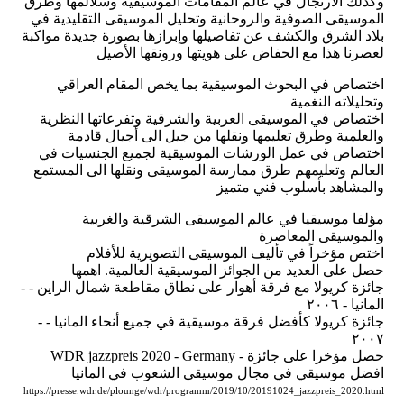
وكذلك الارتجال في عالم المقامات الموسيقية وسلالمها وطرق
الموسيقى الصوفية والروحانية وتحليل الموسيقى التقليدية في
بلاد الشرق والكشف عن تفاصيلها وإبرازها بصورة جديدة مواكبة
لعصرنا هذا مع الحفاض على هويتها ورونقها الأصيل
اختصاص في البحوث الموسيقية بما يخص المقام العراقي
وتحليلاته النغمية
اختصاص في الموسيقى العربية والشرقية وتفرعاتها النظرية
والعلمية وطرق تعليمها ونقلها من جيل الى أجيال قادمة
اختصاص في عمل الورشات الموسيقية لجميع الجنسيات في
العالم وتعليمهم طرق ممارسة الموسيقى ونقلها الى المستمع
والمشاهد بأسلوب فني متميز
مؤلفا موسيقيا في عالم الموسيقى الشرقية والغربية
والموسيقى المعاصرة
اختص مؤخراً في تأليف الموسيقى التصويرية للأفلام
حصل على العديد من الجوائز الموسيقية العالمية. اهمها
- جائزة كريولا مع فرقة أهوار على نطاق مقاطعة شمال الراين -
المانيا - ٢٠٠٦
- جائزة كريولا كأفضل فرقة موسيقية في جميع أنحاء المانيا -
٢٠٠٧
WDR jazzpreis 2020 - Germany - حصل مؤخرا على جائزة
افضل موسيقي في مجال موسيقى الشعوب في المانيا
https://presse.wdr.de/plounge/wdr/programm/2019/10/20191024_jazzpreis_2020.html