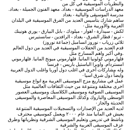
والنظريات الموسيقية في كل من
معهد الدراسات الموسيقية - بغداد. معهد الفنون الجميلة - بغداد.
مدرسة الموسيقى والبالية - بغداد
ساهم شارك بتأسيس العديد من الفرق الموسيقية في البلدان
العربية والأوربية مثل٠
لكش - سيدارة - اهوار - ميلودك - بابل البيارق - يوري هونينك
تريو / قطار الشرق - بغداد - الرافدين - سانستيرس -
ثلاثي زرياب - نوروز انسامبل (جماعة نوروز)
قدم العديد من الحفلات الموسيقية في العديد من دول العالم
وفي أكبر واهم المسارح مثل.
فلهارموني كولونيا المانيا. فلهارموني ميونخ المانيا. فلهارموني
امستردام. واوبرا الباستيل باريس - فرنسا
وله مشاركات أخرى في اغلب دول أوربا واغلب الدول العربية
وايضاً دول شرق اسيا٠
عمل في مشاريع مزج الموسيقى العربية مع انواع موسيقية
اخرى مختلفة ومتنوعة من حيث الثقافات العالمية مثل
الموسيقى الصوفية وموسيقى الكلاسيك وموسيقى العصور
الوسطى والباروك وكذلك الموسيقى المعاصرة والموسيقى
الحديثة والجاز٠
لديه العديد من الإصدارات والتسجيلات الموسيقية المتنوعة
يعيش في المانيا منذ عام ٢٠٠٠ ويعمل كموسيقي محترف
وناشط في تدريس وتعليم الموسيقى الشرقية ونظرياتها وطرق
عزف الموسيقى العربية والشرقية