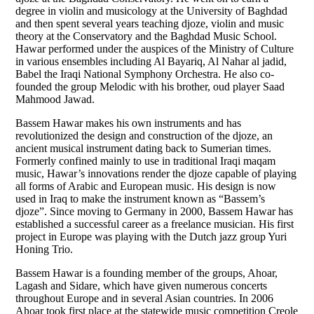
degree in violin and musicology at the University of Baghdad
and then spent several years teaching djoze, violin and music
theory at the Conservatory and the Baghdad Music School.
Hawar performed under the auspices of the Ministry of Culture
in various ensembles including Al Bayariq, Al Nahar al jadid,
Babel the Iraqi National Symphony Orchestra. He also co-
founded the group Melodic with his brother, oud player Saad
Mahmood Jawad.
Bassem Hawar makes his own instruments and has
revolutionized the design and construction of the djoze, an
ancient musical instrument dating back to Sumerian times.
Formerly confined mainly to use in traditional Iraqi maqam
music, Hawar’s innovations render the djoze capable of playing
all forms of Arabic and European music. His design is now
used in Iraq to make the instrument known as “Bassem’s
djoze”. Since moving to Germany in 2000, Bassem Hawar has
established a successful career as a freelance musician. His first
project in Europe was playing with the Dutch jazz group Yuri
Honing Trio.
Bassem Hawar is a founding member of the groups, Ahoar,
Lagash and Sidare, which have given numerous concerts
throughout Europe and in several Asian countries. In 2006
Ahoar took first place at the statewide music competition Creole